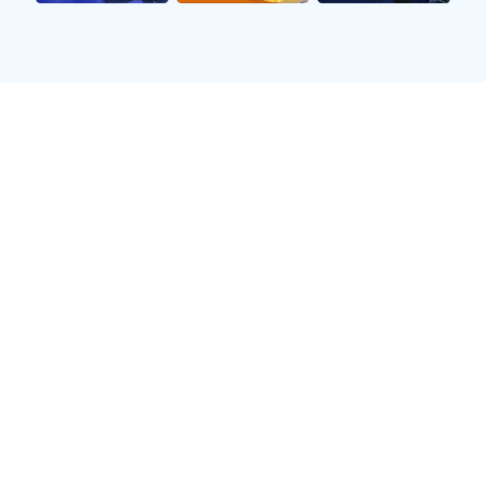
ATP / WTA
12场
排球 / 乒乓
6场
🏆 赛事结果 & 历史战绩
查看完整结果 >
欧冠
已结束
拜仁
3
巴黎
2