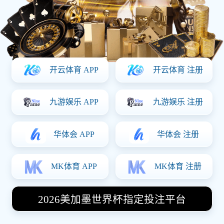
足球
篮球
网球
排球
乒乓球
英超
19:30
曼联
-
利物浦
-
预测:
客胜
进球数: 2-3
西甲
21:00
皇马
-
巴萨
-
预测:
平局
进球数: 3+
意甲
23:45
尤文图斯
-
AC米兰
-