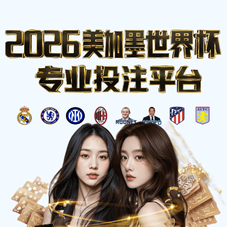
⚽
今日足球预测
LIVE
🍀 财源滚滚 · 精准前瞻
胜负彩用户首选平台，通过今日足球预测补充
热门联赛、胜平负思路、临场消息和临场观
察，便于从多场比赛中理清重点。
英超
西甲
意甲
德甲
NBA
欧冠
●
热门赛事 & 预测
查看更多赛程 >